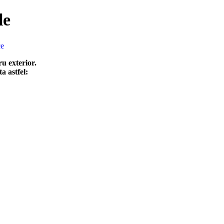
le
ce
u exterior.
a astfel: