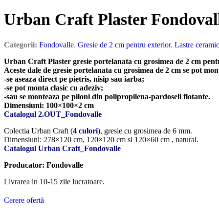
Urban Craft Plaster Fondoval
Categorii:
Fondovalle
,
Gresie de 2 cm pentru exterior
,
Lastre cerami
Urban Craft Plaster gresie portelanata cu grosimea de 2 cm pentr
Aceste dale de gresie portelanata cu grosimea de 2 cm se pot mont
-se aseaza direct pe pietris, nisip sau iarba;
-se pot monta clasic cu adeziv;
-sau se monteaza pe piloni din polipropilena-pardoseli flotante.
Dimensiuni: 100×100×2 cm
(piatra sinterizata)
Catalogul 2.OUT_Fondovalle
Colectia Urban Craft (
4 culori
), gresie cu grosimea de 6 mm.
Dimensiuni: 278×120 cm, 120×120 cm si 120×60 cm , natural.
Catalogul Urban Craft_Fondovalle
Producator: Fondovalle
Livrarea in 10-15 zile lucratoare.
Cerere ofertă